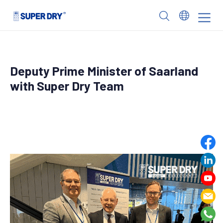
Skip
to
SUPER
content
DRY
Deputy Prime Minister of Saarland
with Super Dry Team