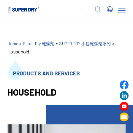
Skip
to
SUPER
content
DRY
»
»
»
Home
Super Dry 乾燥劑
SUPER DRY 小包乾燥劑系列
Household
PRODUCTS AND SERVICES
HOUSEHOLD