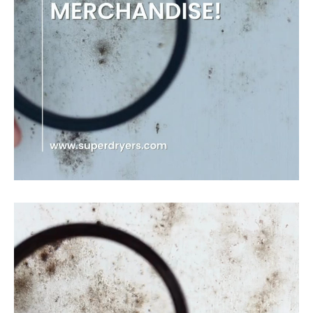
視
訊
播
放
器