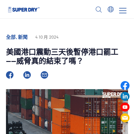
Skip
to
SUPER
content
DRY
全部, 新聞
4 10 月 2024
美國港口震動三天後暫停港口罷工
——威脅真的結束了嗎？