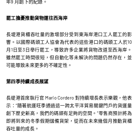
年9 月創下的紀錄。
罷工擔憂推動貨物運往西海岸
長堤港貨櫃吞吐量的激增部分受到東海岸港口工人罷工的影
響。以國際碼頭工人協會為代表的這些港口的碼頭工人於10
月1日至3日舉行罷工，導致許多企業將貨物改道至西海岸。
雖然罷工時間很短，但自動化等未解決的問題仍然存在，並
可能導致未來更多的不確定性。
第四季持續成長展望
長堤港首席執行官 Mario Cordero 對持續增長表示樂觀，他表
示：“隨著航運旺季通過這一跨太平洋貿易關鍵門戶的貨運量
創下歷史新高，我們的碼頭有足夠的空間。”零售商預計將為
即將到來的冬季假期儲備貨架，從而在未來幾個月推動貨櫃
吞吐量的成長。