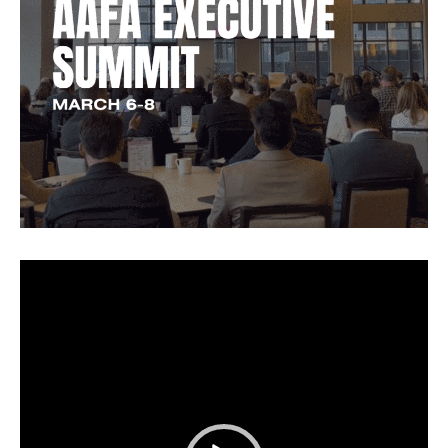
視
訊
播
放
器