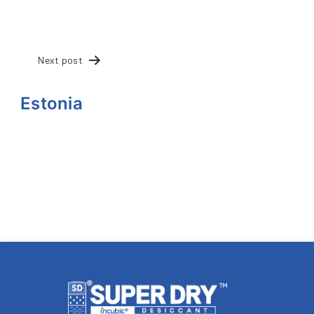
POST
Next post
NAVIGATION
Estonia