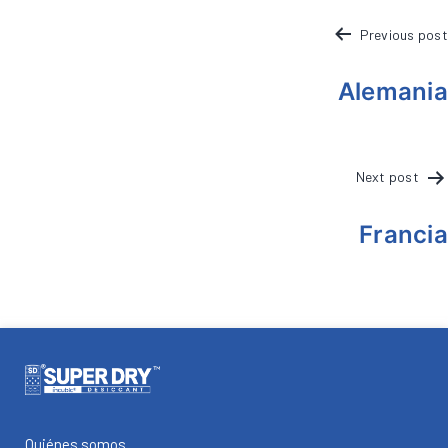
POST
Previous post
NAVIGATION
Alemania
Next post
Francia
Quiénes somos