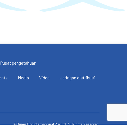
Pusat pengetahuan
ents
Media
Video
Jaringan distribusi
©Super Dry International Pte Ltd. All Rights Reserved.