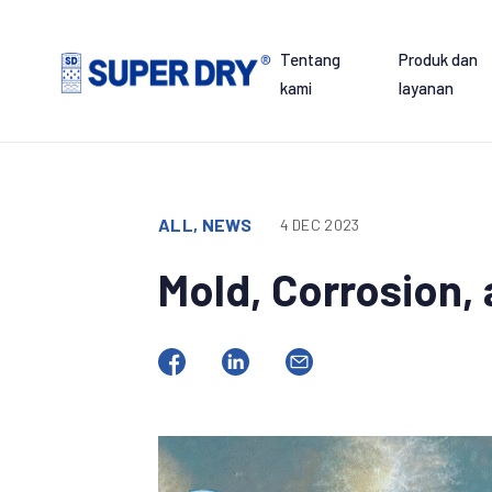
Skip
to
Tentang
Produk dan
content
kami
layanan
SUPER
DRY
ALL, NEWS
4 DEC 2023
Mold, Corrosion,