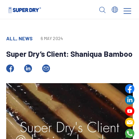
Skip
to
SUPER
content
DRY
ALL, NEWS
6 MAY 2024
Super Dry’s Client: Shaniqua Bamboo