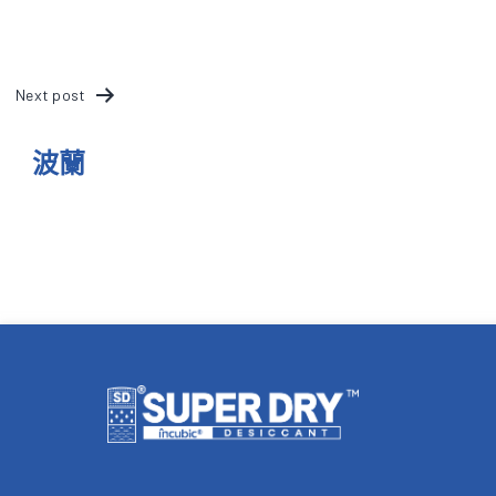
文
Next post
章
波蘭
導
覽