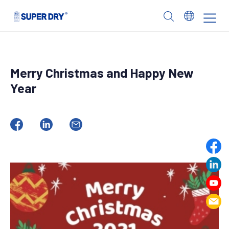
Skip
to
SUPER
content
DRY
Merry Christmas and Happy New
Year