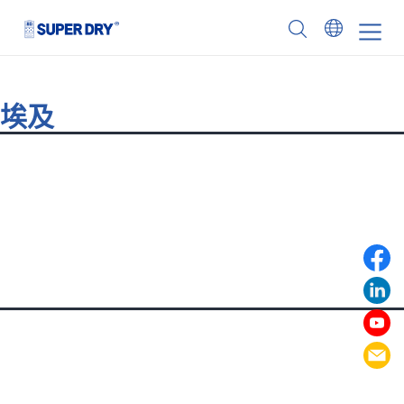
Skip
to
SUPER
content
DRY
埃及