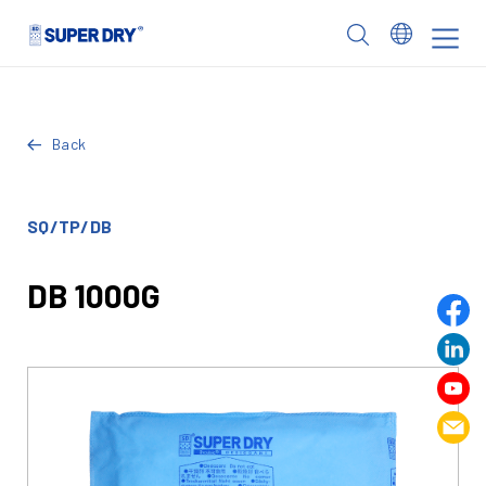
Skip
to
SUPER
content
DRY
Back
SQ/TP/DB
DB 1000G