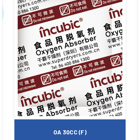
OA 30CC (F)