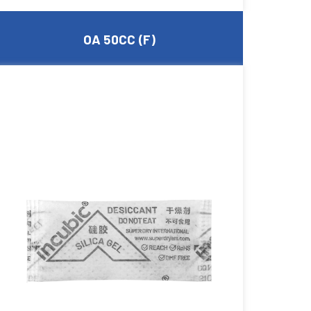
OA 50CC (F)