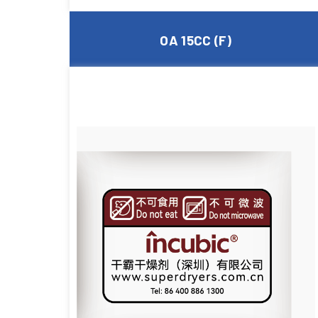
OA 15CC (F)