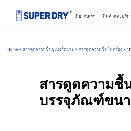
Skip
to
เกี่ยวกับเรา
สินค้าและบริก
content
SUPER
DRY
»
»
»
ส
Home
สารดูดความชื้นซูเปอร์ดราย
สารดูดความชื้นในกล่อง
สารดูดความชื้
บรรจุภัณฑ์ขนา