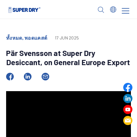
Skip
to
SUPER
content
DRY
ทั้งหมด, พอดแคสต์
17 JUN 2025
Pär Svensson at Super Dry
Desiccant, on General Europe Export