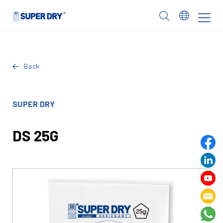
Skip
to
SUPER
content
DRY
Back
SUPER DRY
DS 25G