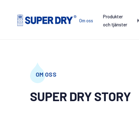
Skip
to
Produkter
content
Om oss
och tjänster
SUPER
DRY
OM OSS
SUPER DRY STORY