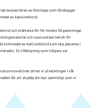
dande leverantören av lösningar som förebygger
kmedel av kalciumklorid.
klorid och stärkelse för för mindre förpackningar.
ckningsmaterial och nyutvecklad teknik för
de torkmedel av kalciumklorid som ska placeras i
ktskador. En tillämpning som tidigare var
cessinnovationer driver vi utvecklingen i vår
medlen för att skydda din last samtidigt som vi