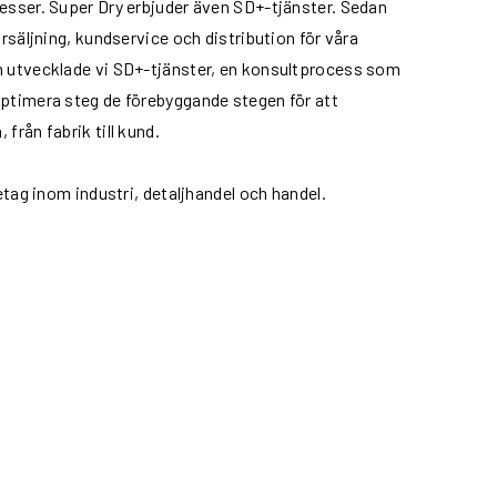
esser. Super Dry erbjuder även SD+-tjänster. Sedan
rsäljning, kundservice och distribution för våra
n utvecklade vi SD+-tjänster, en konsultprocess som
optimera steg de förebyggande stegen för att
från fabrik till kund.
etag inom industri, detaljhandel och handel.