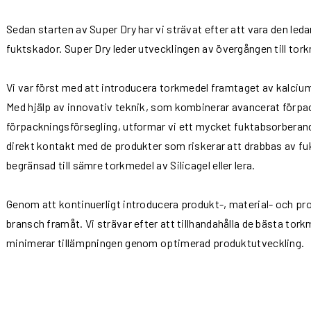
Sedan starten av Super Dry har vi strävat efter att vara den le
fuktskador. Super Dry leder utvecklingen av övergången till tor
Vi var först med att introducera torkmedel framtaget av kalcium
Med hjälp av innovativ teknik, som kombinerar avancerat förpa
förpackningsförsegling, utformar vi ett mycket fuktabsorberan
direkt kontakt med de produkter som riskerar att drabbas av fu
begränsad till sämre torkmedel av Silicagel eller lera.
Genom att kontinuerligt introducera produkt-, material- och pro
bransch framåt. Vi strävar efter att tillhandahålla de bästa tork
minimerar tillämpningen genom optimerad produktutveckling.