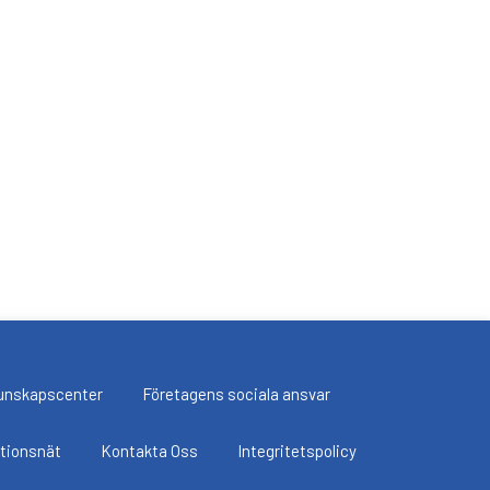
unskapscenter
Företagens sociala ansvar
utionsnät
Kontakta Oss
Integritetspolicy