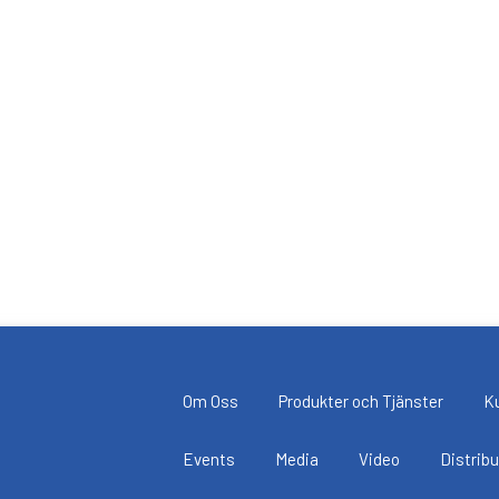
Om Oss
Produkter och Tjänster
K
Events
Media
Video
Distrib