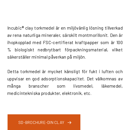
Incubic® clay torkmedel är en miljövänlig lösning tillverkad
av rena naturliga mineraler, särskilt montmorillonit. Den är
ihopkopplad med FSC-certifierat kraftpapper som är 100
% biologiskt nedbrytbart förpackningsmaterial, vilket
säkerställer minimal påverkan på miljön.
Detta torkmedel är mycket känsligt för fukt i luften och
uppvisar en god adsorptionskapacitet. Det välkomnas av
många branscher som livsmedel, läkemedel,
medicintekniska produkter, elektronik, etc.
SD-BROCHURE-DIN CLAY