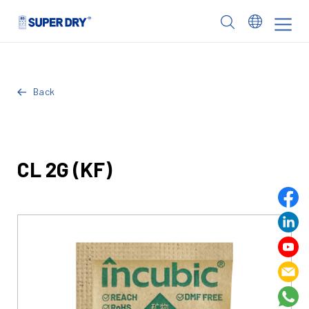
Skip
to
SUPER
content
DRY
Back
CL 2G (KF)